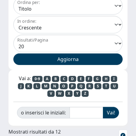
Ordina per:
In ordine:
Risultati/Pagina
Vai a:
0-9
A
B
C
D
E
F
G
H
I
J
K
L
M
N
O
P
Q
R
S
T
U
V
W
X
Y
Z
o inserisci le iniziali:
Mostrati risultati da 12