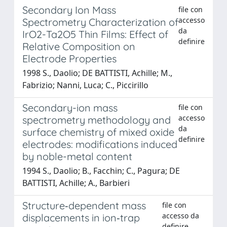
Secondary Ion Mass
file con
accesso
Spectrometry Characterization of
da
IrO2-Ta2O5 Thin Films: Effect of
definire
Relative Composition on
Electrode Properties
1998 S., Daolio; DE BATTISTI, Achille; M.,
Fabrizio; Nanni, Luca; C., Piccirillo
Secondary-ion mass
file con
accesso
spectrometry methodology and
da
surface chemistry of mixed oxide
definire
electrodes: modifications induced
by noble-metal content
1994 S., Daolio; B., Facchin; C., Pagura; DE
BATTISTI, Achille; A., Barbieri
Structure‐dependent mass
file con
accesso da
displacements in ion‐trap
definire