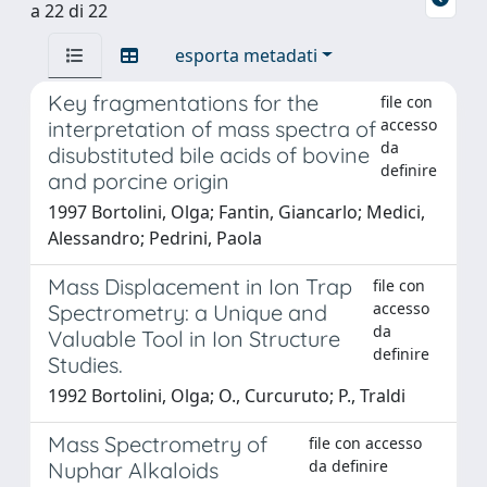
a 22 di 22
esporta metadati
Key fragmentations for the
file con
accesso
interpretation of mass spectra of
da
disubstituted bile acids of bovine
definire
and porcine origin
1997 Bortolini, Olga; Fantin, Giancarlo; Medici,
Alessandro; Pedrini, Paola
Mass Displacement in Ion Trap
file con
accesso
Spectrometry: a Unique and
da
Valuable Tool in Ion Structure
definire
Studies.
1992 Bortolini, Olga; O., Curcuruto; P., Traldi
Mass Spectrometry of
file con accesso
da definire
Nuphar Alkaloids