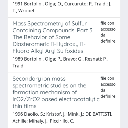
1991 Bortolini, Olga; O., Curcuruto; P., Traldi; J.
T., Wrobel
Mass Spectrometry of Sulfur
file con
accesso
Containing Compounds. Part 3.
da
The Behavior of Some
definire
Diasteromeric -Hydroxy -
Fluoro Alkyl Aryl Sulfoxides
1989 Bortolini, Olga; P., Bravo; G., Resnati; P.,
Traldi
Secondary ion mass
file con
accesso
spectrometric studies on the
da
formation mechanism of
definire
IrO2/ZrO2 based electrocatalytic
thin films
1996 Daolio, S.; Kristof, J.; Mink, J.; DE BATTISTI,
Achille; Mihaly, J.; Piccirillo, C.