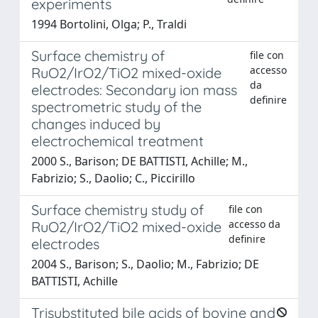
experiments
1994 Bortolini, Olga; P., Traldi
Surface chemistry of
file con
accesso
RuO2/IrO2/TiO2 mixed-oxide
da
electrodes: Secondary ion mass
definire
spectrometric study of the
changes induced by
electrochemical treatment
2000 S., Barison; DE BATTISTI, Achille; M.,
Fabrizio; S., Daolio; C., Piccirillo
Surface chemistry study of
file con
accesso da
RuO2/IrO2/TiO2 mixed-oxide
definire
electrodes
2004 S., Barison; S., Daolio; M., Fabrizio; DE
BATTISTI, Achille
Trisubstituted bile acids of bovine and