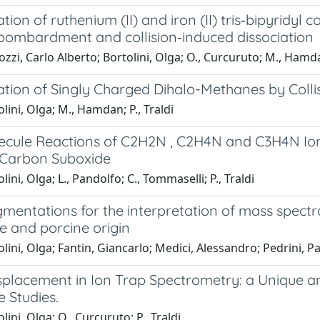
ation of ruthenium (II) and iron (II) tris‐bipyridy
 bombardment and collision‐induced dissociation
zzi, Carlo Alberto; Bortolini, Olga; O., Curcuruto; M., Ham
ation of Singly Charged Dihalo-Methanes by Coll
lini, Olga; M., Hamdan; P., Traldi
ecule Reactions of C2H2N , C2H4N and C3H4N Ions
 Carbon Suboxide
lini, Olga; L., Pandolfo; C., Tommaselli; P., Traldi
mentations for the interpretation of mass spectra 
e and porcine origin
lini, Olga; Fantin, Giancarlo; Medici, Alessandro; Pedrini, P
placement in Ion Trap Spectrometry: a Unique an
e Studies.
lini, Olga; O., Curcuruto; P., Traldi