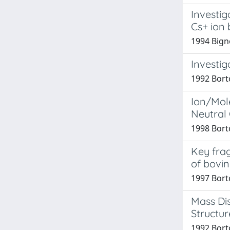
Investig
Cs+ ion
1994 Bigno
Investig
1992 Borto
Ion/Mol
Neutral
1998 Borto
Key frag
of bovin
1997 Borto
Mass Dis
Structur
1992 Borto