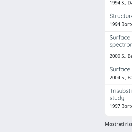
1994 S., D
Structu
1994 Bortol
Surface
spectro
2000 S., Ba
Surface
2004 S., B
Trisubst
study
1997 Borto
Mostrati risu