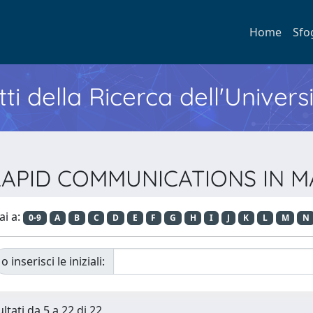
Home
Sfo
ti della Ricerca dell'Univers
ta RAPID COMMUNICATIONS IN
ai a:
0-9
A
B
C
D
E
F
G
H
I
J
K
L
M
N
o inserisci le iniziali:
ltati da 5 a 22 di 22