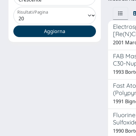
Risultati/Pagina
Electros
[Re(N)Cl
2001 Marott
FAB Mas
C30-Nup
1993 Borto
Fast At
(Polypyr
1991 Bigno
Fluorine
Sulfoxid
1990 Bortol