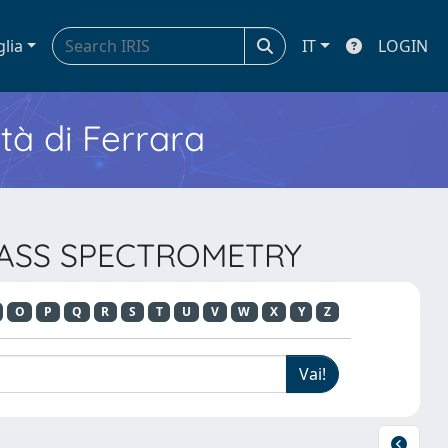
glia
IT
LOGIN
ità di Ferrara
 MASS SPECTROMETRY
O
P
Q
R
S
T
U
V
W
X
Y
Z