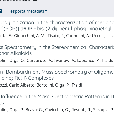
esporta metadati
pray ionization in the characterization of mer an
2(POP)] (POP = bis[(2-diphenyl-phosphino)ethyl]
a, E.; Gioacchini, A. M.; Tisato, F.; Cagnolini, A.; Uccelli, Licia
s Spectrometry in the Stereochemical Characteri
har Alkaloids
lini, Olga; O., Curcuruto; A., Iwanow; A., Labianco; P., Traldi;
om Bombardment Mass Spectrometry of Oligomer
idine) Ru(II) Complexes
zzi, Carlo Alberto; Bortolini, Olga; P., Traldi
 Influence in the Mass Spectrometric Patterns in 
es
ini, Olga; P., Bravo; G., Cavicchio; G., Resnati; R., Seraglia; P.