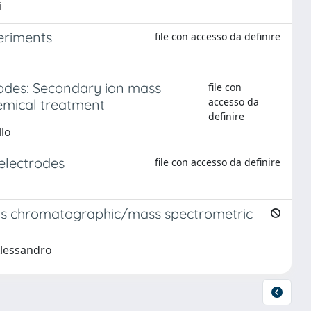
i
eriments
file con accesso da definire
odes: Secondary ion mass
file con
accesso da
emical treatment
definire
llo
electrodes
file con accesso da definire
a gas chromatographic/mass spectrometric
 Alessandro