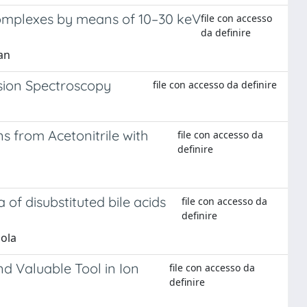
l complexes by means of 10–30 keV
file con accesso
da definire
dan
ision Spectroscopy
file con accesso da definire
 from Acetonitrile with
file con accesso da
definire
of disubstituted bile acids
file con accesso da
definire
aola
d Valuable Tool in Ion
file con accesso da
definire