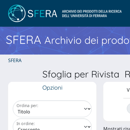
SFERA
Archivio dei prodot
SFERA
Sfoglia per Rivis
Opzioni
V
Ordina per:
In ordine:
Mostrati risu