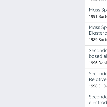
Mass Sp
1991 Bortol
Mass Sp
Diastero
1989 Bortol
Seconda
based el
1996 Daolio
Secondar
Relative
1998 S., Da
Seconda
electrod