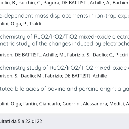
aolio; B., Facchin; C., Pagura; DE BATTISTI, Achille; A., Barbier
re‐dependent mass displacements in ion‐trap exp
ini, Olga; P., Traldi
 chemistry of RuO2/IrO2/TiO2 mixed-oxide electr
metric study of the changes induced by electroch
rison; DE BATTISTI, Achille; M., Fabrizio; S., Daolio; C., Picciri
 chemistry study of RuO2/IrO2/TiO2 mixed-oxide 
arison; S., Daolio; M., Fabrizio; DE BATTISTI, Achille
ituted bile acids of bovine and porcine origin: 
lini, Olga; Fantin, Giancarlo; Guerrini, Alessandra; Medici,
ltati da 5 a 22 di 22