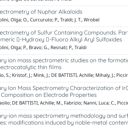
ectrometry of Nuphar Alkaloids
ini, Olga; O., Curcuruto; P., Traldi; J. T., Wrobel
ectrometry of Sulfur Containing Compounds. Part
meric -Hydroxy -Fluoro Alkyl Aryl Sulfoxides
ini, Olga; P., Bravo; G., Resnati; P., Traldi
ry ion mass spectrometric studies on the forma
ectrocatalytic thin films
, S.; Kristof, J.; Mink, J.; DE BATTISTI, Achille; Mihaly, J.; Picciri
y Ion Mass Spectrometry Characterization of IrO
 Composition on Electrode Properties
olio; DE BATTISTI, Achille; M., Fabrizio; Nanni, Luca; C., Piccir
ry-ion mass spectrometry methodology and surf
es: modifications induced by noble-metal conten