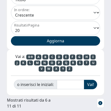
In ordine:
Risultati/Pagina
Vai a:
0-9
A
B
C
D
E
F
G
H
I
J
K
L
M
N
O
P
Q
R
S
T
U
V
W
X
Y
Z
o inserisci le iniziali:
Mostrati risultati da 6 a
11 di 11