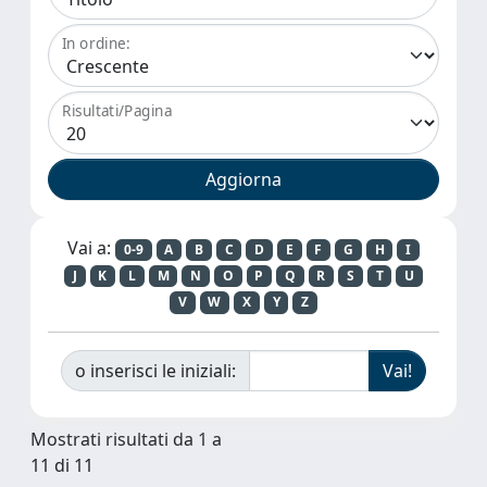
In ordine:
Risultati/Pagina
Vai a:
0-9
A
B
C
D
E
F
G
H
I
J
K
L
M
N
O
P
Q
R
S
T
U
V
W
X
Y
Z
o inserisci le iniziali:
Mostrati risultati da 1 a
11 di 11