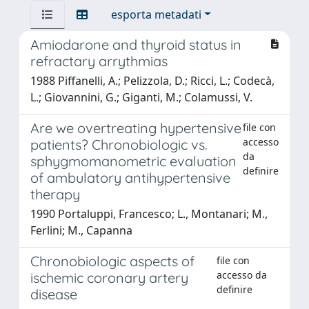
esporta metadati
Amiodarone and thyroid status in
refractary arrythmias
1988 Piffanelli, A.; Pelizzola, D.; Ricci, L.; Codecà,
L.; Giovannini, G.; Giganti, M.; Colamussi, V.
Are we overtreating hypertensive
file con
accesso
patients? Chronobiologic vs.
da
sphygmomanometric evaluation
definire
of ambulatory antihypertensive
therapy
1990 Portaluppi, Francesco; L., Montanari; M.,
Ferlini; M., Capanna
Chronobiologic aspects of
file con
accesso da
ischemic coronary artery
definire
disease