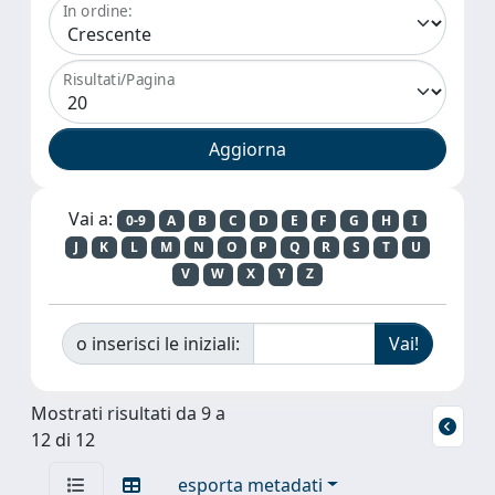
In ordine:
Risultati/Pagina
Vai a:
0-9
A
B
C
D
E
F
G
H
I
J
K
L
M
N
O
P
Q
R
S
T
U
V
W
X
Y
Z
o inserisci le iniziali:
Mostrati risultati da 9 a
12 di 12
esporta metadati