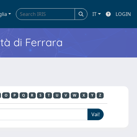
glia
IT
LOGIN
ità di Ferrara
O
P
Q
R
S
T
U
V
W
X
Y
Z