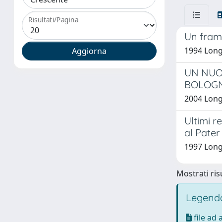
Risultati/Pagina
Un framm
1994 Long
UN NUO
BOLOG
2004 Long
Ultimi r
al Pater
1997 Long
Mostrati risu
Legenda
file ad