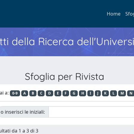
Home
Sfo
ti della Ricerca dell'Univers
Sfoglia per Rivista
ai a:
0-9
A
B
C
D
E
F
G
H
I
J
K
L
M
N
o inserisci le iniziali:
ltati da 1 a 3 di 3