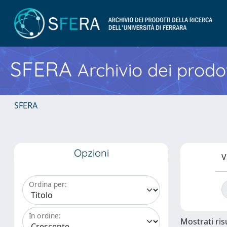
SFERA
Archivio dei prodot
SFERA
Opzioni
V
Ordina per:
In ordine:
Mostrati risu