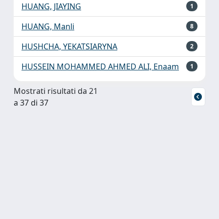
HUANG, JIAYING
1
HUANG, Manli
8
HUSHCHA, YEKATSIARYNA
2
HUSSEIN MOHAMMED AHMED ALI, Enaam
1
Mostrati risultati da 21
a 37 di 37
Powered by
IRIS
-
about IRIS
-
Utilizzo dei cookie
Copyright © 2026