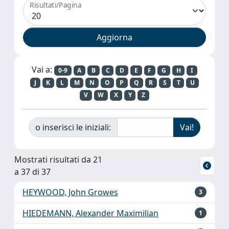
Risultati/Pagina
Vai a:
0-9
A
B
C
D
E
F
G
H
I
J
K
L
M
N
O
P
Q
R
S
T
U
V
W
X
Y
Z
o inserisci le iniziali:
Mostrati risultati da 21
a 37 di 37
HEYWOOD, John Growes
3
HIEDEMANN, Alexander Maximilian
1