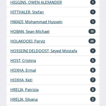
HIGGINS, OWEN ALEXANDER
1
HITTHALER, Stefan
1
HMADI, Mohammad Hussein
1
HOBAN, Sean Michael
10
HOLAKOOEI, Parviz
26
HOSSEINI DELDOOST, Seyed Mostafa
1
HOST, Cristina
5
HOXHA, Ermal
8
HOXHA, Keti
7
HRELIA, Patrizia
8
HRELIA, Silvana
2