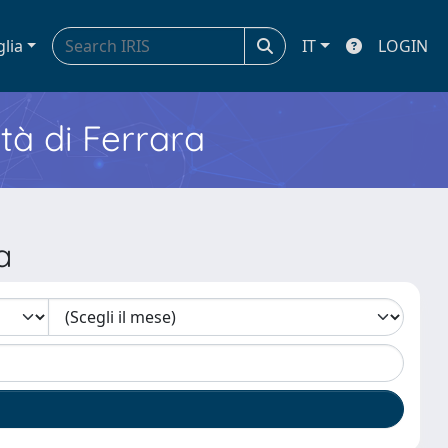
glia
IT
LOGIN
ità di Ferrara
a