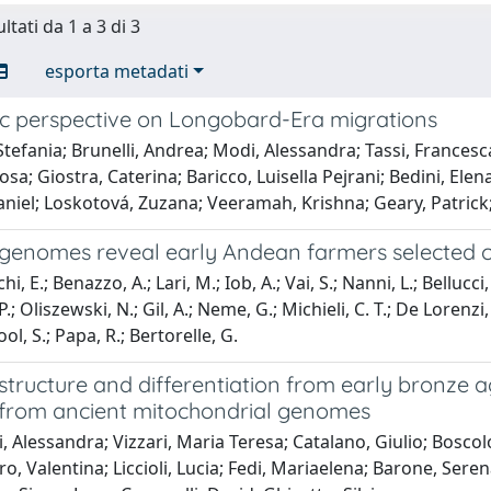
ltati da 1 a 3 di 3
esporta metadati
ic perspective on Longobard-Era migrations
Stefania; Brunelli, Andrea; Modi, Alessandra; Tassi, Francesca;
sa; Giostra, Caterina; Baricco, Luisella Pejrani; Bedini, Ele
niel; Loskotová, Zuzana; Veeramah, Krishna; Geary, Patrick; 
 genomes reveal early Andean farmers selected 
i, E.; Benazzo, A.; Lari, M.; Iob, A.; Vai, S.; Nanni, L.; Bellucci, 
P.; Oliszewski, N.; Gil, A.; Neme, G.; Michieli, C. T.; De Lorenzi, 
l, S.; Papa, R.; Bertorelle, G.
structure and differentiation from early bronze ag
s from ancient mitochondrial genomes
 Alessandra; Vizzari, Maria Teresa; Catalano, Giulio; Boscolo 
ro, Valentina; Liccioli, Lucia; Fedi, Mariaelena; Barone, Seren