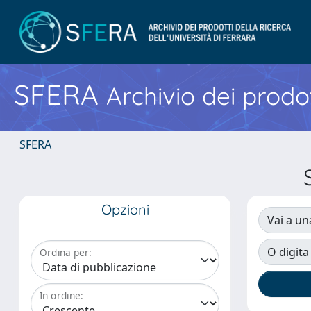
SFERA
Archivio dei prodot
SFERA
Opzioni
Vai a un
O digita
Ordina per:
In ordine: