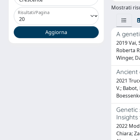
Mostrati risu
Risultati/Pagina
A genet
2019 Vai, 
Roberta Ro
Winger, Da
Ancient
2021 Trucch
V.; Babot, 
Boessenkoo
Genetic 
Insight
2022 Modi,
Chiara; Za