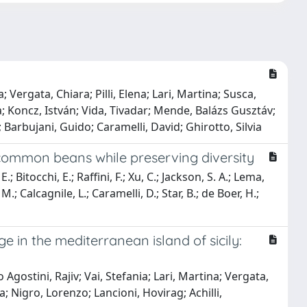
 Vergata, Chiara; Pilli, Elena; Lari, Martina; Susca,
na; Koncz, István; Vida, Tivadar; Mende, Balázs Gusztáv;
Barbujani, Guido; Caramelli, David; Ghirotto, Silvia
common beans while preserving diversity
E.; Bitocchi, E.; Raffini, F.; Xu, C.; Jackson, S. A.; Lema,
M.; Calcagnile, L.; Caramelli, D.; Star, B.; de Boer, H.;
e in the mediterranean island of sicily:
Agostini, Rajiv; Vai, Stefania; Lari, Martina; Vergata,
a; Nigro, Lorenzo; Lancioni, Hovirag; Achilli,