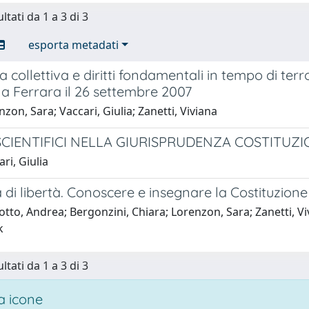
ltati da 1 a 3 di 3
esporta metadati
a collettiva e diritti fondamentali in tempo di ter
 a Ferrara il 26 settembre 2007
zon, Sara; Vaccari, Giulia; Zanetti, Viviana
 SCIENTIFICI NELLA GIURISPRUDENZA COSTITUZI
ri, Giulia
 di libertà. Conoscere e insegnare la Costituzione
tto, Andrea; Bergonzini, Chiara; Lorenzon, Sara; Zanetti, Vivi
k
ltati da 1 a 3 di 3
 icone