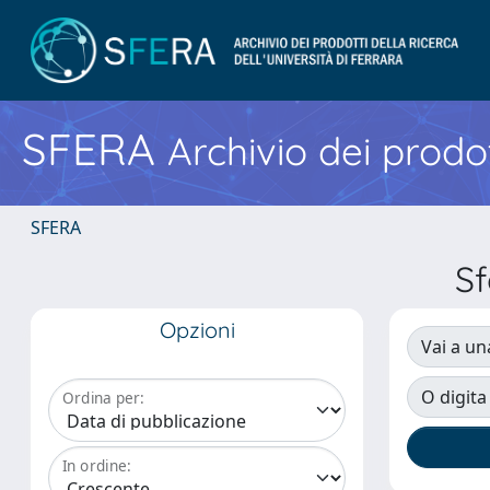
SFERA
Archivio dei prodot
SFERA
Sf
Opzioni
Vai a un
O digita
Ordina per:
In ordine: