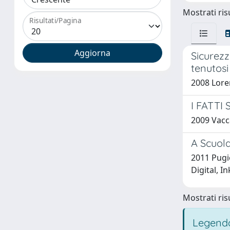
Mostrati risu
Risultati/Pagina
Sicurezz
tenutosi
2008 Loren
I FATTI
2009 Vacca
A Scuola
2011 Pugio
Digital, In
Mostrati risu
Legenda