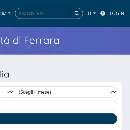
glia
IT
LOGIN
ità di Ferrara
lia